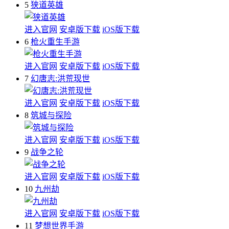
5
狭道英雄
进入官网
安卓版下载
iOS版下载
6
枪火重生手游
进入官网
安卓版下载
iOS版下载
7
幻唐志:洪荒现世
进入官网
安卓版下载
iOS版下载
8
筑城与探险
进入官网
安卓版下载
iOS版下载
9
战争之轮
进入官网
安卓版下载
iOS版下载
10
九州劫
进入官网
安卓版下载
iOS版下载
11
梦想世界手游