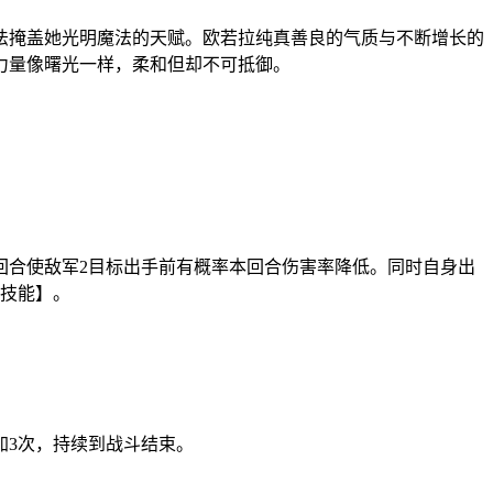
法掩盖她光明魔法的天赋。欧若拉纯真善良的气质与不断增长的
力量像曙光一样，柔和但却不可抵御。
回合使敌军2目标出手前有概率本回合伤害率降低。同时自身出
锁技能】。
加3次，持续到战斗结束。