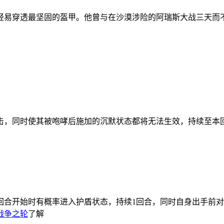
轻易穿透最坚固的盔甲。他曾与在沙漠涉险的阿瑞斯大战三天而
击，同时使其被咆哮后施加的沉默状态都将无法生效，持续至本
回合开始时有概率进入护盾状态，持续1回合，同时自身出手前
战争之轮
了解