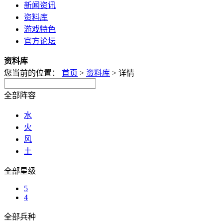
新闻资讯
资料库
游戏特色
官方论坛
资料库
您当前的位置：
首页
>
资料库
>
详情
全部阵容
水
火
风
土
全部星级
5
4
全部兵种