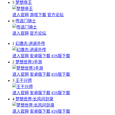
5
梦想帝王
进入官网
游戏下载
官方论坛
6
传送门骑士
进入官网
官方论坛
1
幻唐志:逍遥外传
进入官网
安卓版下载
iOS版下载
2
梦想世界3手游
进入官网
安卓版下载
iOS版下载
3
王于兴师
进入官网
安卓版下载
iOS版下载
4
梦想世界:长风问剑录
进入官网
安卓版下载
iOS版下载