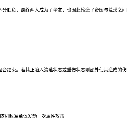
不分胜负，最终两人成为了挚友，也因此缔造了帝国与荒漠之间
回合结束。若其正陷入溃逃状态或重伤状态则额外使其造成的伤
对随机敌军单体发动一次属性攻击