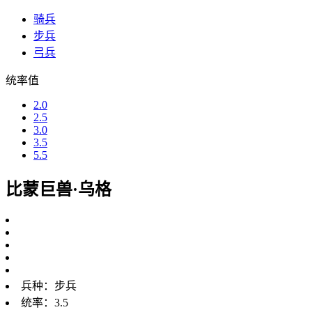
骑兵
步兵
弓兵
统率值
2.0
2.5
3.0
3.5
5.5
比蒙巨兽·乌格
兵种：步兵
统率：3.5