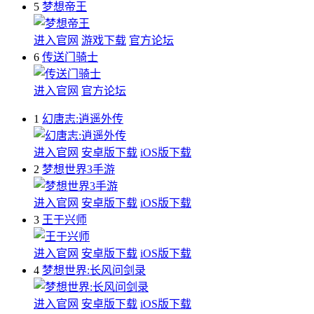
5
梦想帝王
进入官网
游戏下载
官方论坛
6
传送门骑士
进入官网
官方论坛
1
幻唐志:逍遥外传
进入官网
安卓版下载
iOS版下载
2
梦想世界3手游
进入官网
安卓版下载
iOS版下载
3
王于兴师
进入官网
安卓版下载
iOS版下载
4
梦想世界:长风问剑录
进入官网
安卓版下载
iOS版下载