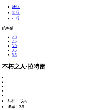
骑兵
步兵
弓兵
统率值
2.0
2.5
3.0
3.5
5.5
不朽之人·拉特雷
兵种：弓兵
统率：2.5