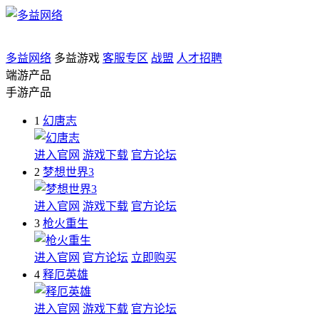
多益网络
多益游戏
客服专区
战盟
人才招聘
端游产品
手游产品
1
幻唐志
进入官网
游戏下载
官方论坛
2
梦想世界3
进入官网
游戏下载
官方论坛
3
枪火重生
进入官网
官方论坛
立即购买
4
释厄英雄
进入官网
游戏下载
官方论坛