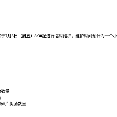
将于
7月3日（周五）8:30
起进行临时维护，维护时间预计为一个
励数量
励
刃碎片奖励数量