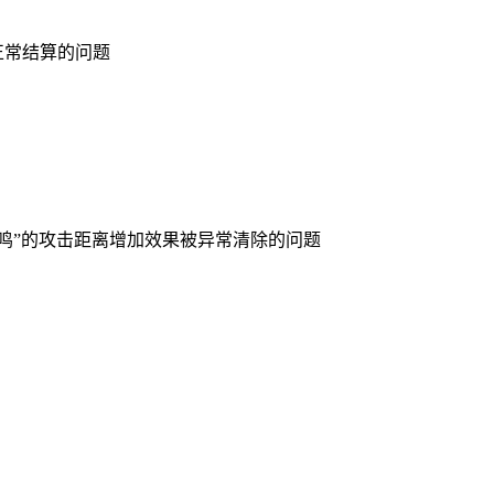
正常结算的问题
闪雷鸣”的攻击距离增加效果被异常清除的问题