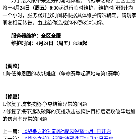
为了给大家带来更好的游戏体验，《战争之轮》全区全服
将于
4月24日（周五）8:30
起进行临时维护，维护时间预计为
一个小时，服务器开放时间将根据具体维护情况确定，请玩家
朋友相互转告，由此给你造成的不便敬请谅解。
服务器维护：全区全服
维护时间：4月24
日（周五）8:30起
【调整】
1.降低神恩图的攻城难度（争霸赛季起源地与第1赛季）
【修复】
1.修复了城市技能-争夺结算异常的问题
2.修复了携带远攻破阵的英雄攻击被掩护目标后远攻破阵增加
的伤害率异常的问题
上一篇：
《战争之轮》新服“骤风锐箭”5月1日开启
下一篇：
《战争之轮》新服“镇邪诛恶”4月24日开启